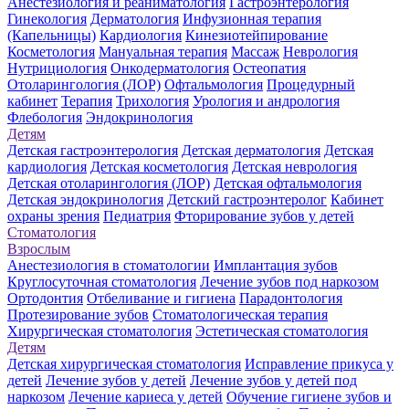
Анестезиология и реаниматология
Гастроэнтерология
Гинекология
Дерматология
Инфузионная терапия
(Капельницы)
Кардиология
Кинезиотейпирование
Косметология
Мануальная терапия
Массаж
Неврология
Нутрициология
Онкодерматология
Остеопатия
Отоларингология (ЛОР)
Офтальмология
Процедурный
кабинет
Терапия
Трихология
Урология и андрология
Флебология
Эндокринология
Детям
Детская гастроэнтерология
Детская дерматология
Детская
кардиология
Детская косметология
Детская неврология
Детская отоларингология (ЛОР)
Детская офтальмология
Детская эндокринология
Детский гастроэнтеролог
Кабинет
охраны зрения
Педиатрия
Фторирование зубов у детей
Стоматология
Взрослым
Анестезиология в стоматологии
Имплантация зубов
Круглосуточная стоматология
Лечение зубов под наркозом
Ортодонтия
Отбеливание и гигиена
Парадонтология
Протезирование зубов
Стоматологическая терапия
Хирургическая стоматология
Эстетическая стоматология
Детям
Детская хирургическая стоматология
Исправление прикуса у
детей
Лечение зубов у детей
Лечение зубов у детей под
наркозом
Лечение кариеса у детей
Обучение гигиене зубов и