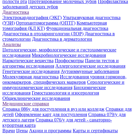
полости рта
Протезирование молочных зубов
Профилактика
заболеваний детских зубов
Диагностика
Электрокардиография (ЭКГ)
Ультразвуковая диагностика
(УЗИ)
Ортопантомограмма (ОПТГ)
Компьютерная
томография (КЛ КТ)
Функциональная диагностика
Диагностика в отоларингологии (ЛОР)
Диагностика в
стоматологии
Диагностика в дерматологии
Анализы
Цитологические, морфологические и гистохимические
исследования
Микробиологические исследования
Наркотические вещества
Профосмотры
Панели тестов и
алгоритмы исследования
Аллергологические исследования
Генетические исследования
Аутоиммунные заболевания
Молекулярная диагностика
Исследования уровня гормонов,
онкомаркеров, специфических маркеров
Серологические и
иммунохимические исследования
Биохимические
исследования
Гемостазиология и изосерология
Общеклинические исследования
Медицинские справки
Справка 086у для поступления в вуз или колледж
Справки для
детей
Оформление карт для поступления
Справка 079/у для
детского лагеря
Справка 076/у для детей - санаторно-
курортная карта
Врачи
Цены
Акции и программы
Карты и сертификаты