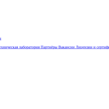
ы
ехническая лаборатория
Партнёры
Вакансии
Лицензии и сертиф