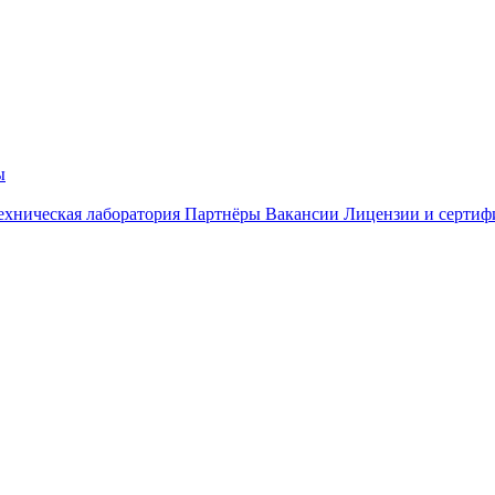
ы
ехническая лаборатория
Партнёры
Вакансии
Лицензии и сертиф