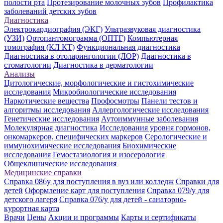
полости рта
Протезирование молочных зубов
Профилактика
заболеваний детских зубов
Диагностика
Электрокардиография (ЭКГ)
Ультразвуковая диагностика
(УЗИ)
Ортопантомограмма (ОПТГ)
Компьютерная
томография (КЛ КТ)
Функциональная диагностика
Диагностика в отоларингологии (ЛОР)
Диагностика в
стоматологии
Диагностика в дерматологии
Анализы
Цитологические, морфологические и гистохимические
исследования
Микробиологические исследования
Наркотические вещества
Профосмотры
Панели тестов и
алгоритмы исследования
Аллергологические исследования
Генетические исследования
Аутоиммунные заболевания
Молекулярная диагностика
Исследования уровня гормонов,
онкомаркеров, специфических маркеров
Серологические и
иммунохимические исследования
Биохимические
исследования
Гемостазиология и изосерология
Общеклинические исследования
Медицинские справки
Справка 086у для поступления в вуз или колледж
Справки для
детей
Оформление карт для поступления
Справка 079/у для
детского лагеря
Справка 076/у для детей - санаторно-
курортная карта
Врачи
Цены
Акции и программы
Карты и сертификаты