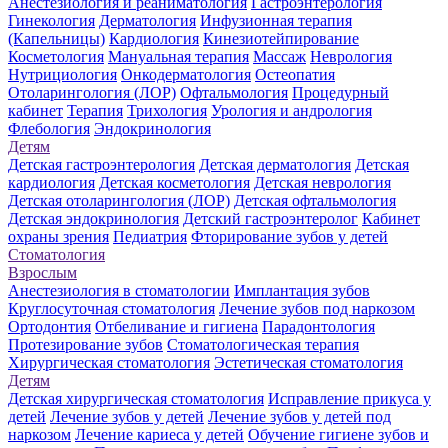
Анестезиология и реаниматология
Гастроэнтерология
Гинекология
Дерматология
Инфузионная терапия
(Капельницы)
Кардиология
Кинезиотейпирование
Косметология
Мануальная терапия
Массаж
Неврология
Нутрициология
Онкодерматология
Остеопатия
Отоларингология (ЛОР)
Офтальмология
Процедурный
кабинет
Терапия
Трихология
Урология и андрология
Флебология
Эндокринология
Детям
Детская гастроэнтерология
Детская дерматология
Детская
кардиология
Детская косметология
Детская неврология
Детская отоларингология (ЛОР)
Детская офтальмология
Детская эндокринология
Детский гастроэнтеролог
Кабинет
охраны зрения
Педиатрия
Фторирование зубов у детей
Стоматология
Взрослым
Анестезиология в стоматологии
Имплантация зубов
Круглосуточная стоматология
Лечение зубов под наркозом
Ортодонтия
Отбеливание и гигиена
Парадонтология
Протезирование зубов
Стоматологическая терапия
Хирургическая стоматология
Эстетическая стоматология
Детям
Детская хирургическая стоматология
Исправление прикуса у
детей
Лечение зубов у детей
Лечение зубов у детей под
наркозом
Лечение кариеса у детей
Обучение гигиене зубов и