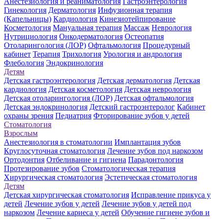
Анестезиология и реаниматология
Гастроэнтерология
Гинекология
Дерматология
Инфузионная терапия
(Капельницы)
Кардиология
Кинезиотейпирование
Косметология
Мануальная терапия
Массаж
Неврология
Нутрициология
Онкодерматология
Остеопатия
Отоларингология (ЛОР)
Офтальмология
Процедурный
кабинет
Терапия
Трихология
Урология и андрология
Флебология
Эндокринология
Детям
Детская гастроэнтерология
Детская дерматология
Детская
кардиология
Детская косметология
Детская неврология
Детская отоларингология (ЛОР)
Детская офтальмология
Детская эндокринология
Детский гастроэнтеролог
Кабинет
охраны зрения
Педиатрия
Фторирование зубов у детей
Стоматология
Взрослым
Анестезиология в стоматологии
Имплантация зубов
Круглосуточная стоматология
Лечение зубов под наркозом
Ортодонтия
Отбеливание и гигиена
Парадонтология
Протезирование зубов
Стоматологическая терапия
Хирургическая стоматология
Эстетическая стоматология
Детям
Детская хирургическая стоматология
Исправление прикуса у
детей
Лечение зубов у детей
Лечение зубов у детей под
наркозом
Лечение кариеса у детей
Обучение гигиене зубов и