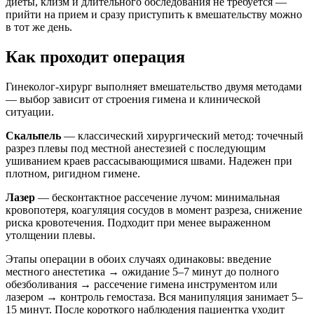
диеты, клизм и длительного обследования не требуется —
прийти на прием и сразу приступить к вмешательству можно
в тот же день.
Как проходит операция
Гинеколог-хирург выполняет вмешательство двумя методами
— выбор зависит от строения гимена и клинической
ситуации.
Скальпель
— классический хирургический метод: точечный
разрез плевы под местной анестезией с последующим
ушиванием краев рассасывающимися швами. Надежен при
плотном, ригидном гимене.
Лазер
— бесконтактное рассечение лучом: минимальная
кровопотеря, коагуляция сосудов в момент разреза, снижение
риска кровотечения. Подходит при менее выраженном
утолщении плевы.
Этапы операции в обоих случаях одинаковы: введение
местного анестетика → ожидание 5–7 минут до полного
обезболивания → рассечение гимена инструментом или
лазером → контроль гемостаза. Вся манипуляция занимает 5–
15 минут. После короткого наблюдения пациентка уходит