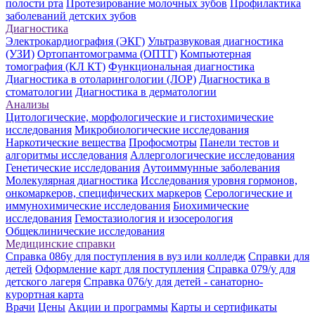
полости рта
Протезирование молочных зубов
Профилактика
заболеваний детских зубов
Диагностика
Электрокардиография (ЭКГ)
Ультразвуковая диагностика
(УЗИ)
Ортопантомограмма (ОПТГ)
Компьютерная
томография (КЛ КТ)
Функциональная диагностика
Диагностика в отоларингологии (ЛОР)
Диагностика в
стоматологии
Диагностика в дерматологии
Анализы
Цитологические, морфологические и гистохимические
исследования
Микробиологические исследования
Наркотические вещества
Профосмотры
Панели тестов и
алгоритмы исследования
Аллергологические исследования
Генетические исследования
Аутоиммунные заболевания
Молекулярная диагностика
Исследования уровня гормонов,
онкомаркеров, специфических маркеров
Серологические и
иммунохимические исследования
Биохимические
исследования
Гемостазиология и изосерология
Общеклинические исследования
Медицинские справки
Справка 086у для поступления в вуз или колледж
Справки для
детей
Оформление карт для поступления
Справка 079/у для
детского лагеря
Справка 076/у для детей - санаторно-
курортная карта
Врачи
Цены
Акции и программы
Карты и сертификаты