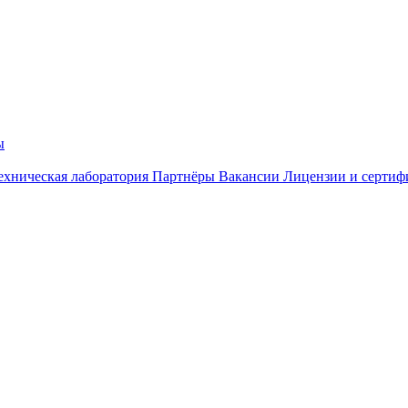
ы
ехническая лаборатория
Партнёры
Вакансии
Лицензии и сертиф