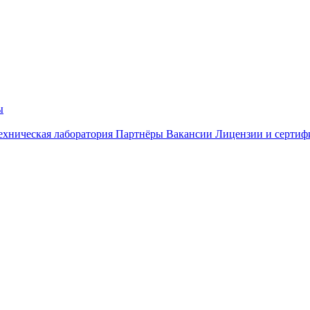
ы
ехническая лаборатория
Партнёры
Вакансии
Лицензии и сертиф